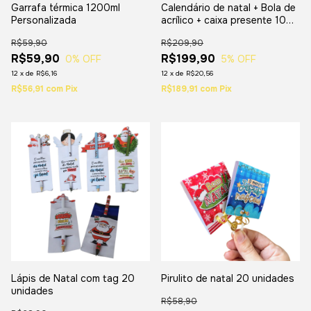
Garrafa térmica 1200ml
Calendário de natal + Bola de
Personalizada
acrílico + caixa presente 10
unidades
R$59,90
R$209,90
R$59,90
R$199,90
0
% OFF
5
% OFF
12
x
de
R$6,16
12
x
de
R$20,56
R$56,91
com
Pix
R$189,91
com
Pix
Lápis de Natal com tag 20
Pirulito de natal 20 unidades
unidades
R$58,90