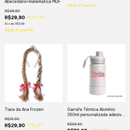
Abecedário+matematica MDF
R$28,41
com
Pix
R$49,90
R$29,90
40
% OFF
10
x
de
R$3,59
R$28,41
com
Pix
Tiara da Ana Frozen
Garrafa Térmica Alumínio
350ml personalizada adesivo
R$35,90
Colorido
R$59,90
R$29,90
17
% OFF