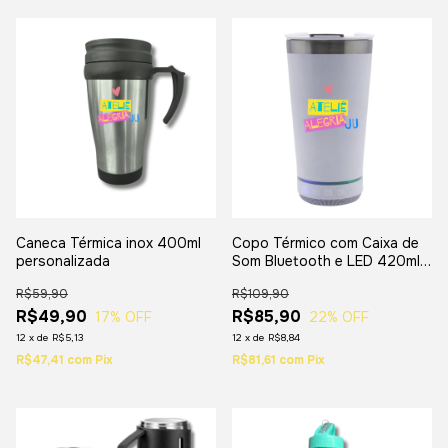
Caneca Térmica inox 400ml
Copo Térmico com Caixa de
personalizada
Som Bluetooth e LED 420ml
Personalizado
R$59,90
R$109,90
R$49,90
R$85,90
17
% OFF
22
% OFF
12
x
de
R$5,13
12
x
de
R$8,84
R$47,41
com
Pix
R$81,61
com
Pix