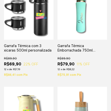
Garrafa Térmica com 3
Garrafa Térmica
xicaras 500ml personalizada
Emborrachada 750ml
Personalizada
R$89,90
R$89,90
R$69,90
R$79,90
22
% OFF
11
% OFF
12
x
de
R$7,19
12
x
de
R$8,22
R$66,41
com
Pix
R$75,91
com
Pix