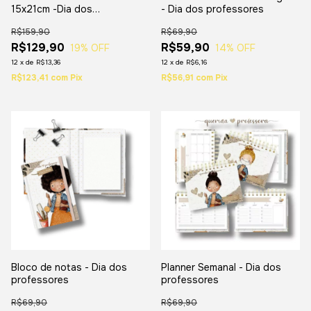
15x21cm -Dia dos
- Dia dos professores
Professores
R$159,90
R$69,90
R$129,90
R$59,90
19
% OFF
14
% OFF
12
x
de
R$13,36
12
x
de
R$6,16
R$123,41
com
Pix
R$56,91
com
Pix
Bloco de notas - Dia dos
Planner Semanal - Dia dos
professores
professores
R$69,90
R$69,90