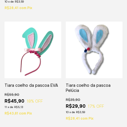
10
x
de
R$3,59
R$28,41
com
Pix
Tiara coelho da pascoa EVA
Tiara coelho da pascoa
Pelúcia
R$55,90
R$35,90
R$45,90
18
% OFF
R$29,90
17
% OFF
11
x
de
R$5,13
10
x
de
R$3,59
R$43,61
com
Pix
R$28,41
com
Pix