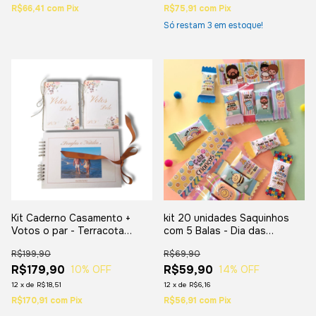
R$66,41
com
Pix
R$75,91
com
Pix
Só restam
3
em estoque!
Kit Caderno Casamento +
kit 20 unidades Saquinhos
Votos o par - Terracota
com 5 Balas - Dia das
(Laranja)
crianças
R$199,90
R$69,90
R$179,90
R$59,90
10
% OFF
14
% OFF
12
x
de
R$18,51
12
x
de
R$6,16
R$170,91
com
Pix
R$56,91
com
Pix