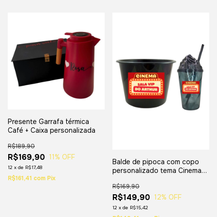
Presente Garrafa térmica
Café + Caixa personalizada
R$189,90
R$169,90
11
% OFF
Balde de pipoca com copo
12
x
de
R$17,48
personalizado tema Cinema
R$161,41
com
Pix
-10 unidades
R$169,90
R$149,90
12
% OFF
12
x
de
R$15,42