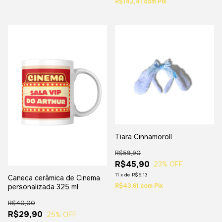
R$142,41
com
Pix
Tiara Cinnamoroll
R$59,90
R$45,90
23
% OFF
11
x
de
R$5,13
Caneca cerâmica de Cinema
R$43,61
com
Pix
personalizada 325 ml
R$40,00
R$29,90
25
% OFF