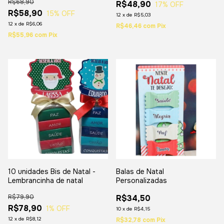
R$68,90
R$48,90
17
% OFF
R$58,90
15
% OFF
12
x
de
R$5,03
12
x
de
R$6,06
R$46,46
com
Pix
R$55,96
com
Pix
10 unidades Bis de Natal -
Balas de Natal
Lembrancinha de natal
Personalizadas
R$79,90
R$34,50
R$78,90
1
% OFF
10
x
de
R$4,15
12
x
de
R$8,12
R$32,78
com
Pix