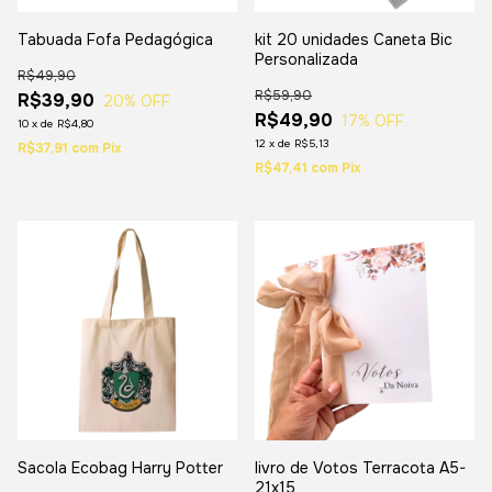
Tabuada Fofa Pedagógica
kit 20 unidades Caneta Bic
Personalizada
R$49,90
R$59,90
R$39,90
20
% OFF
R$49,90
17
% OFF
10
x
de
R$4,80
12
x
de
R$5,13
R$37,91
com
Pix
R$47,41
com
Pix
Sacola Ecobag Harry Potter
livro de Votos Terracota A5-
21x15