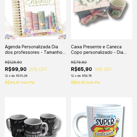
Agenda Personalizada Dia
Caixa Presente e Caneca
dos professores - Tamanho
Copo personalizado - Dia
A5
dos professores
R$129,90
R$79,90
R$99,90
R$65,90
23
% OFF
18
% OFF
12
x
de
R$10,28
12
x
de
R$6,78
R$94,91
com
Pix
R$62,61
com
Pix