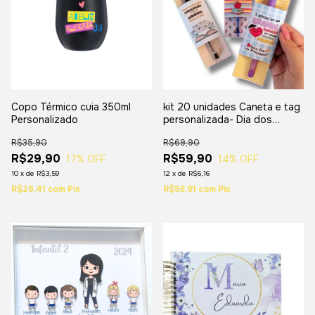
Copo Térmico cuia 350ml
kit 20 unidades Caneta e tag
Personalizado
personalizada- Dia dos
professores
R$35,90
R$69,90
R$29,90
R$59,90
17
% OFF
14
% OFF
10
x
de
R$3,59
12
x
de
R$6,16
R$28,41
com
Pix
R$56,91
com
Pix