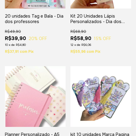
20 unidades Tag e Bala - Dia
Kit 20 Unidades Lápis
dos professores
Personalizados - Dia dos
Professores
R$49,90
R$68,90
R$39,90
R$58,90
20
% OFF
15
% OFF
10
x
de
R$4,80
12
x
de
R$6,06
R$37,91
com
Pix
R$55,96
com
Pix
Planner Personalizado - A5
kit 10 unidades Marca Pagina