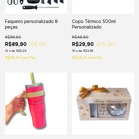
Faqueiro personalizado 8
Copo Térmico 500ml
peças
Personalizado
R$99,90
R$49,90
R$89,90
R$29,90
10
% OFF
40
% OFF
12
x
de
R$9,25
10
x
de
R$3,59
R$85,41
com
Pix
R$28,41
com
Pix