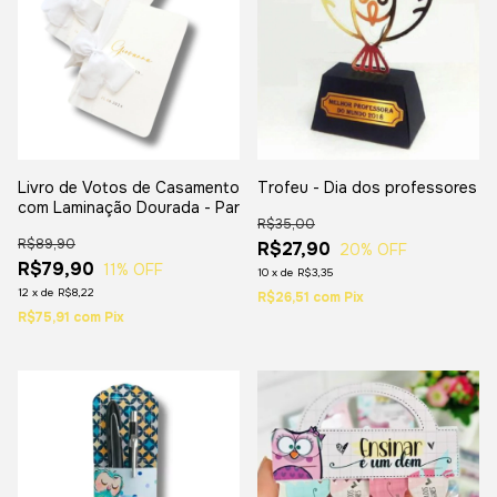
Livro de Votos de Casamento
Trofeu - Dia dos professores
com Laminação Dourada - Par
R$35,00
R$89,90
R$27,90
20
% OFF
R$79,90
11
% OFF
10
x
de
R$3,35
12
x
de
R$8,22
R$26,51
com
Pix
R$75,91
com
Pix