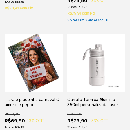
R$79,90
-33
% OFF
10
x
de
R$3,59
12
x
de
R$8,22
R$28,41
com
Pix
R$75,91
com
Pix
Só restam
3
em estoque!
Tiara e plaquinha carnaval O
Garrafa Térmica Alumínio
amor me pegou
350ml personalizada laser
R$79,90
R$59,90
R$69,90
R$79,90
13
% OFF
-33
% OFF
12
x
de
R$7,19
12
x
de
R$8,22