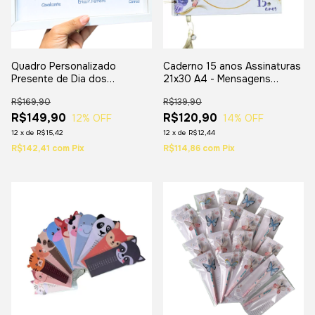
Quadro Personalizado
Caderno 15 anos Assinaturas
Presente de Dia dos
21x30 A4 - Mensagens
professores
(Guestbook Livro) - lilás
R$169,90
R$139,90
R$149,90
R$120,90
12
% OFF
14
% OFF
12
x
de
R$15,42
12
x
de
R$12,44
R$142,41
com
Pix
R$114,86
com
Pix