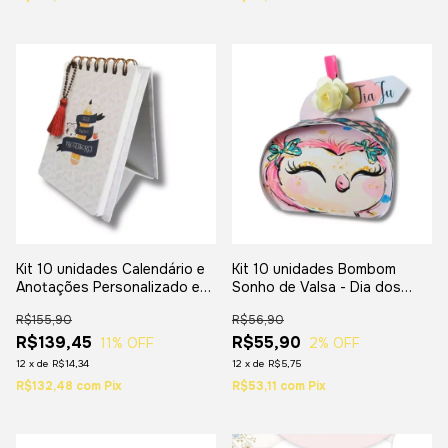
Kit 10 unidades Calendário e
Kit 10 unidades Bombom
Anotações Personalizado em
Sonho de Valsa - Dia dos
Cartonagem - Dia dos
professores
R$155,90
R$56,90
professores
R$139,45
R$55,90
11
% OFF
2
% OFF
12
x
de
R$14,34
12
x
de
R$5,75
R$132,48
com
Pix
R$53,11
com
Pix