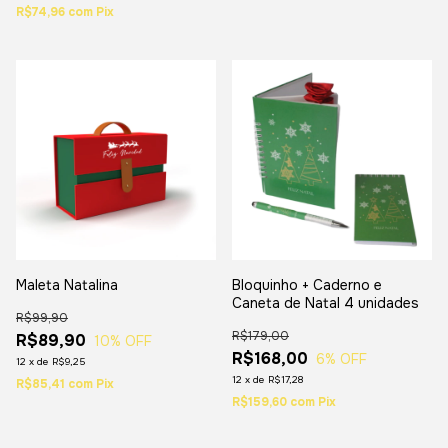
R$74,96
com
Pix
Maleta Natalina
Bloquinho + Caderno e
Caneta de Natal 4 unidades
R$99,90
R$179,00
R$89,90
10
% OFF
R$168,00
6
% OFF
12
x
de
R$9,25
12
x
de
R$17,28
R$85,41
com
Pix
R$159,60
com
Pix