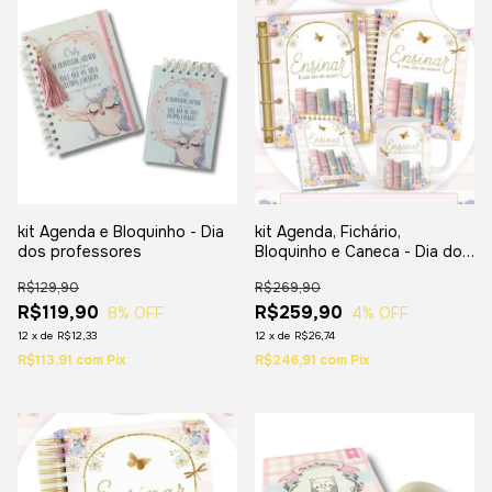
kit Agenda e Bloquinho - Dia
kit Agenda, Fichário,
dos professores
Bloquinho e Caneca - Dia dos
professores
R$129,90
R$269,90
R$119,90
R$259,90
8
% OFF
4
% OFF
12
x
de
R$12,33
12
x
de
R$26,74
R$113,91
com
Pix
R$246,91
com
Pix