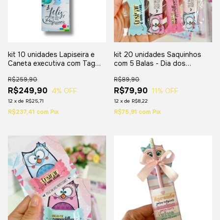
kit 10 unidades Lapiseira e
kit 20 unidades Saquinhos
Caneta executiva com Tag
com 5 Balas - Dia dos
personalizada- Dia dos
professores
R$259,90
R$89,90
professores
R$249,90
R$79,90
4
% OFF
11
% OFF
12
x
de
R$25,71
12
x
de
R$8,22
R$237,41
com
Pix
R$75,91
com
Pix