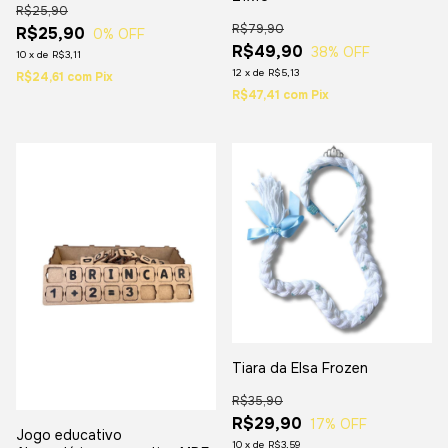
R$25,90
R$79,90
R$25,90
0
% OFF
R$49,90
38
% OFF
10
x
de
R$3,11
12
x
de
R$5,13
R$24,61
com
Pix
R$47,41
com
Pix
Tiara da Elsa Frozen
R$35,90
R$29,90
17
% OFF
Jogo educativo
10
x
de
R$3,59