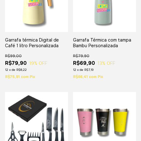
Garrafa térmica Digital de
Garrafa Térmica com tampa
Café 1 litro Personalizada
Bambu Personalizada
R$99,00
R$79,90
R$79,90
R$69,90
19
% OFF
13
% OFF
12
x
de
R$8,22
12
x
de
R$7,19
R$75,91
com
Pix
R$66,41
com
Pix