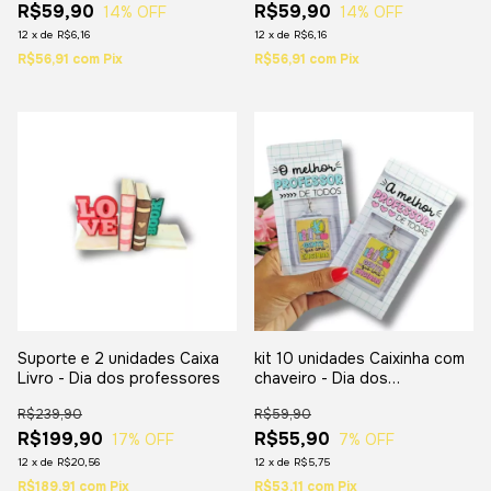
R$59,90
R$59,90
14
% OFF
14
% OFF
12
x
de
R$6,16
12
x
de
R$6,16
R$56,91
com
Pix
R$56,91
com
Pix
Suporte e 2 unidades Caixa
kit 10 unidades Caixinha com
Livro - Dia dos professores
chaveiro - Dia dos
professores
R$239,90
R$59,90
R$199,90
R$55,90
17
% OFF
7
% OFF
12
x
de
R$20,56
12
x
de
R$5,75
R$189,91
com
Pix
R$53,11
com
Pix