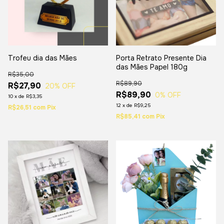
Trofeu dia das Mães
Porta Retrato Presente Dia
das Mães Papel 180g
R$35,00
R$89,90
R$27,90
20
% OFF
R$89,90
0
% OFF
10
x
de
R$3,35
12
x
de
R$9,25
R$26,51
com
Pix
R$85,41
com
Pix