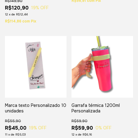
R$56,91
com
Pix
R$149,90
R$120,90
19
% OFF
12
x
de
R$12,44
R$114,86
com
Pix
Marca texto Personalizado 10
Garrafa térmica 1200ml
unidades
Personalizada
R$55,90
R$59,90
R$45,00
R$59,90
19
% OFF
0
% OFF
11
x
de
R$5,03
12
x
de
R$6,16