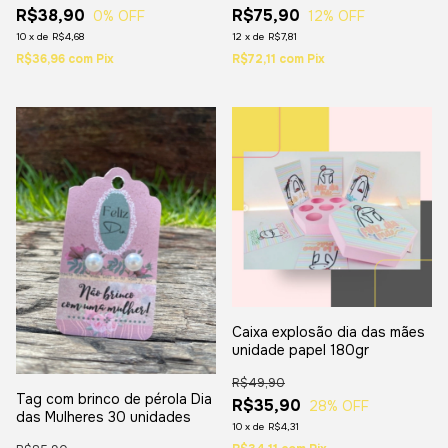
R$38,90
R$75,90
0
% OFF
12
% OFF
10
x
de
R$4,68
12
x
de
R$7,81
R$36,96
com
Pix
R$72,11
com
Pix
Caixa explosão dia das mães
unidade papel 180gr
R$49,90
Tag com brinco de pérola Dia
R$35,90
28
% OFF
das Mulheres 30 unidades
10
x
de
R$4,31