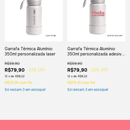
Garrafa Térmica Alumínio
Garrafa Térmica Alumínio
350ml personalizada laser
350ml personalizada adesivo
Colorido
R$59,90
R$59,90
R$79,90
R$79,90
-33
% OFF
-33
% OFF
12
x
de
R$8,22
12
x
de
R$8,22
R$75,91
com
Pix
R$75,91
com
Pix
Só restam
3
em estoque!
Só restam
3
em estoque!