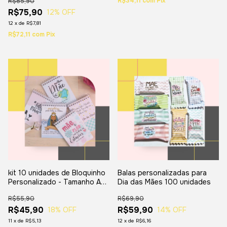
R$34,11
com
Pix
R$85,90
R$75,90
12
% OFF
12
x
de
R$7,81
R$72,11
com
Pix
kit 10 unidades de Bloquinho
Balas personalizadas para
Personalizado - Tamanho A7
Dia das Mães 100 unidades
7x10
R$55,90
R$69,90
R$45,90
R$59,90
18
% OFF
14
% OFF
11
x
de
R$5,13
12
x
de
R$6,16