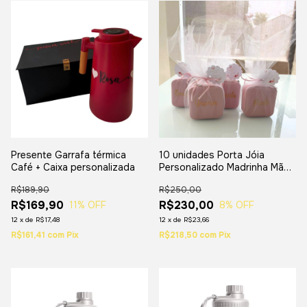
Presente Garrafa térmica
10 unidades Porta Jóia
Café + Caixa personalizada
Personalizado Madrinha Mãe
Brindes
R$189,90
R$250,00
R$169,90
R$230,00
11
% OFF
8
% OFF
12
x
de
R$17,48
12
x
de
R$23,66
R$161,41
com
Pix
R$218,50
com
Pix