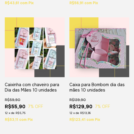
R$43,61
com
Pix
R$56,91
com
Pix
Caixinha com chaveiro para
Caixa para Bombom dia das
Dia das Mães 10 unidades
mães 10 unidades
R$59,90
R$139,90
R$55,90
R$129,90
7
% OFF
7
% OFF
12
x
de
R$5,75
12
x
de
R$13,36
R$53,11
com
Pix
R$123,41
com
Pix