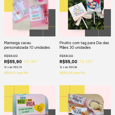
Manteiga cacau
Pirulito com tag para Dia das
personalizada 10 unidades
Mães 30 unidades
R$59,00
R$59,00
R$55,90
R$55,00
5
% OFF
7
% OFF
12
x
de
R$5,75
12
x
de
R$5,66
R$53,11
com
Pix
R$52,25
com
Pix