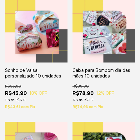
Sonho de Valsa
Caixa para Bombom dia das
personalizado 10 unidades
mães 10 unidades
R$55,90
R$89,90
R$45,90
R$78,90
18
% OFF
12
% OFF
11
x
de
R$5,13
12
x
de
R$8,12
R$43,61
com
Pix
R$74,96
com
Pix