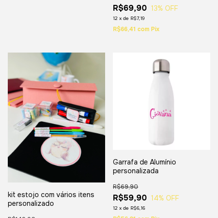
R$69,90
13
% OFF
12
x
de
R$7,19
R$66,41
com
Pix
Garrafa de Alumínio
personalizada
R$69,90
kit estojo com vários itens
R$59,90
14
% OFF
personalizado
12
x
de
R$6,16