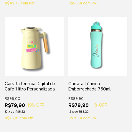
R$42,75
com
Pix
R$56,91
com
Pix
Garrafa térmica Digital de
Garrafa Térmica
Café 1 litro Personalizada
Emborrachada 750ml
Personalizada
R$99,00
R$89,90
R$79,90
R$79,90
19
% OFF
11
% OFF
12
x
de
R$8,22
12
x
de
R$8,22
R$75,91
com
Pix
R$75,91
com
Pix