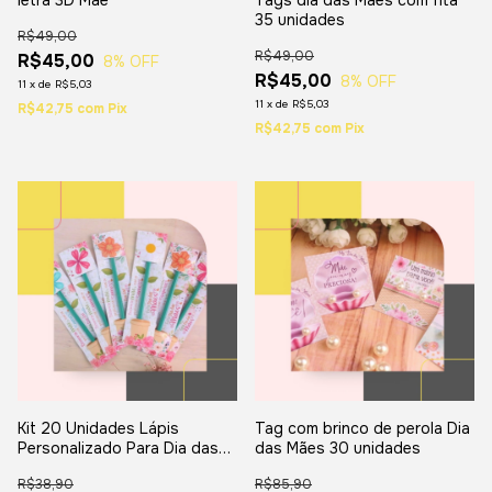
letra 3D Mãe
Tags dia das Mães com fita
35 unidades
R$49,00
R$49,00
R$45,00
8
% OFF
R$45,00
8
% OFF
11
x
de
R$5,03
11
x
de
R$5,03
R$42,75
com
Pix
R$42,75
com
Pix
Kit 20 Unidades Lápis
Tag com brinco de perola Dia
Personalizado Para Dia das
das Mães 30 unidades
Mães
R$38,90
R$85,90