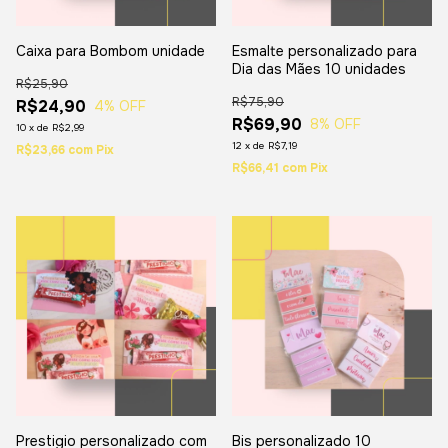
Caixa para Bombom unidade
Esmalte personalizado para
Dia das Mães 10 unidades
R$25,90
R$75,90
R$24,90
4
% OFF
R$69,90
8
% OFF
10
x
de
R$2,99
12
x
de
R$7,19
R$23,66
com
Pix
R$66,41
com
Pix
Prestigio personalizado com
Bis personalizado 10