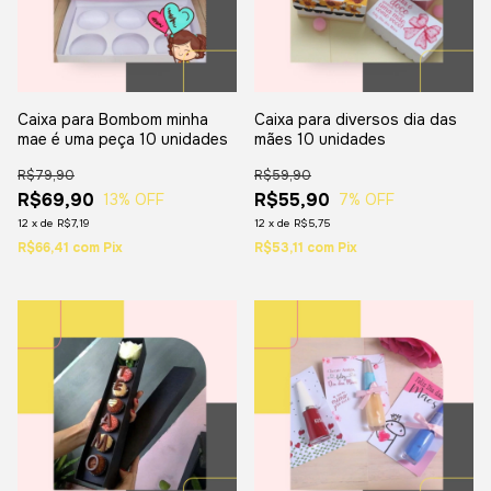
Caixa para Bombom minha
Caixa para diversos dia das
mae é uma peça 10 unidades
mães 10 unidades
R$79,90
R$59,90
R$69,90
R$55,90
13
% OFF
7
% OFF
12
x
de
R$7,19
12
x
de
R$5,75
R$66,41
com
Pix
R$53,11
com
Pix