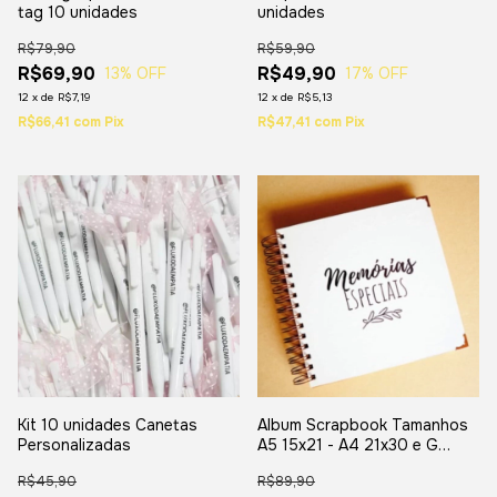
tag 10 unidades
unidades
R$79,90
R$59,90
R$69,90
R$49,90
13
% OFF
17
% OFF
12
x
de
R$7,19
12
x
de
R$5,13
R$66,41
com
Pix
R$47,41
com
Pix
Kit 10 unidades Canetas
Album Scrapbook Tamanhos
Personalizadas
A5 15x21 - A4 21x30 e G
30x30
R$45,90
R$89,90