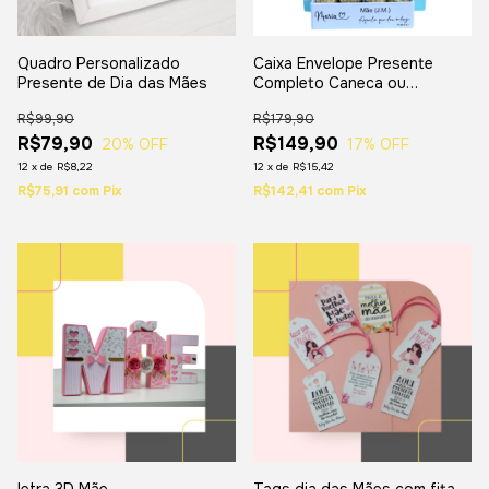
Quadro Personalizado
Caixa Envelope Presente
Presente de Dia das Mães
Completo Caneca ou
Chandon
R$99,90
R$179,90
R$79,90
R$149,90
20
% OFF
17
% OFF
12
x
de
R$8,22
12
x
de
R$15,42
R$75,91
com
Pix
R$142,41
com
Pix