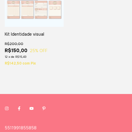
Kit Identidade visual
R$200,00
R$150,00
25
% OFF
12
x
de
R$15,43
R$142,50
com
Pix
5511991855858