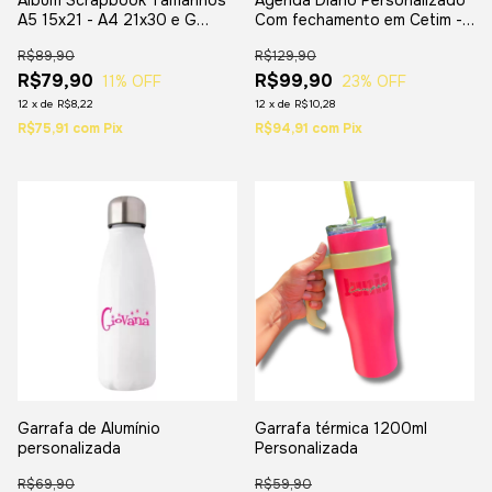
Album Scrapbook Tamanhos
Agenda Diário Personalizado
A5 15x21 - A4 21x30 e G
Com fechamento em Cetim -
30x30
200 folhas - Tamanho A5
R$89,90
R$129,90
R$79,90
R$99,90
11
% OFF
23
% OFF
12
x
de
R$8,22
12
x
de
R$10,28
R$75,91
com
Pix
R$94,91
com
Pix
Garrafa de Alumínio
Garrafa térmica 1200ml
personalizada
Personalizada
R$69,90
R$59,90