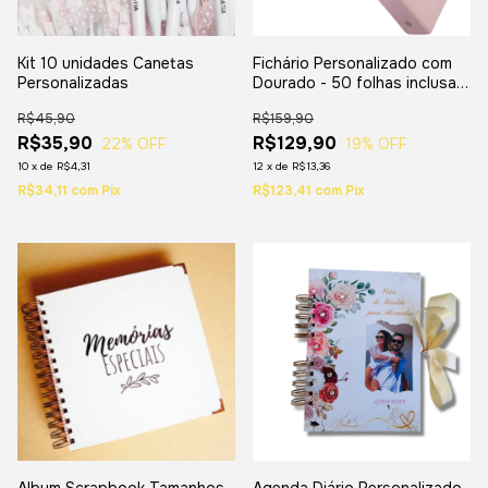
Kit 10 unidades Canetas
Fichário Personalizado com
Personalizadas
Dourado - 50 folhas inclusas
- Tamanho A4
R$45,90
R$159,90
R$35,90
R$129,90
22
% OFF
19
% OFF
10
x
de
R$4,31
12
x
de
R$13,36
R$34,11
com
Pix
R$123,41
com
Pix