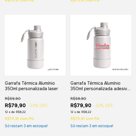
R$75,91
com
Pix
R$75,91
com
Pix
Garrafa Térmica Alumínio
Garrafa Térmica Alumínio
350ml personalizada laser
350ml personalizada adesivo
Colorido
R$59,90
R$59,90
R$79,90
R$79,90
-33
% OFF
-33
% OFF
12
x
de
R$8,22
12
x
de
R$8,22
R$75,91
com
Pix
R$75,91
com
Pix
Só restam
3
em estoque!
Só restam
3
em estoque!