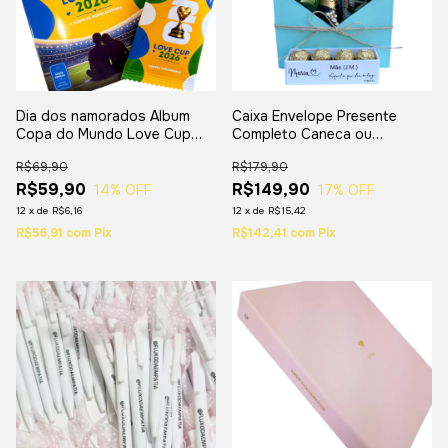
Dia dos namorados Album
Caixa Envelope Presente
Copa do Mundo Love Cup
Completo Caneca ou
2026
Chandon
R$69,90
R$179,90
R$59,90
R$149,90
14
% OFF
17
% OFF
12
x
de
R$6,16
12
x
de
R$15,42
R$56,91
com
Pix
R$142,41
com
Pix