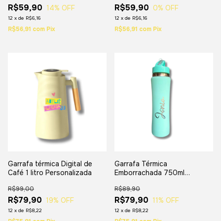
R$59,90
R$59,90
14
% OFF
0
% OFF
12
x
de
R$6,16
12
x
de
R$6,16
R$56,91
com
Pix
R$56,91
com
Pix
Garrafa térmica Digital de
Garrafa Térmica
Café 1 litro Personalizada
Emborrachada 750ml
Personalizada
R$99,00
R$89,90
R$79,90
R$79,90
19
% OFF
11
% OFF
12
x
de
R$8,22
12
x
de
R$8,22