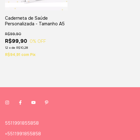
Caderneta de Saúde
Personalizada - Tamanho A5
R$99,90
R$99,90
0
% OFF
12
x
de
R$10,28
R$94,91
com
Pix
5511991855858
+5511991855858