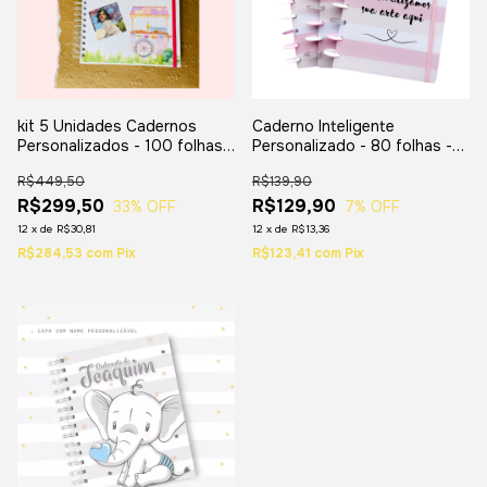
kit 5 Unidades Cadernos
Caderno Inteligente
Personalizados - 100 folhas -
Personalizado - 80 folhas -
Tamanho A5
Tamanho A5 - Pequeno
R$449,50
R$139,90
R$299,50
R$129,90
33
% OFF
7
% OFF
12
x
de
R$30,81
12
x
de
R$13,36
R$284,53
com
Pix
R$123,41
com
Pix