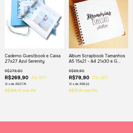
Caderno Guestbook e Caixa
Album Scrapbook Tamanhos
27x27 Azul Serenity
A5 15x21 - A4 21x30 e G
30x30
R$279,80
R$89,90
R$269,90
R$79,90
4
% OFF
11
% OFF
12
x
de
R$27,76
12
x
de
R$8,22
R$256,41
com
Pix
R$75,91
com
Pix