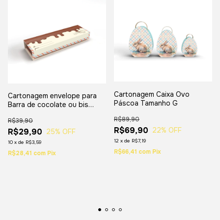
Cartonagem Caixa Ovo
Cartonagem envelope para
Páscoa Tamanho G
Barra de cocolate ou bis
pascoa
R$89,90
R$39,90
R$69,90
22
% OFF
R$29,90
25
% OFF
12
x
de
R$7,19
10
x
de
R$3,59
R$66,41
com
Pix
R$28,41
com
Pix